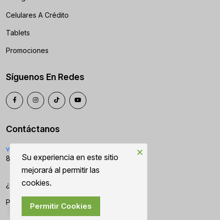
Celulares A Crédito
Tablets
Promociones
Síguenos En Redes
Contáctanos
ventas2@citycell.mx
×
Su experiencia en este sitio
899-963-4727
mejorará al permitir las
cookies.
¿Cómo Puedo Ayudarte?
Políticas
Permitir Cookies