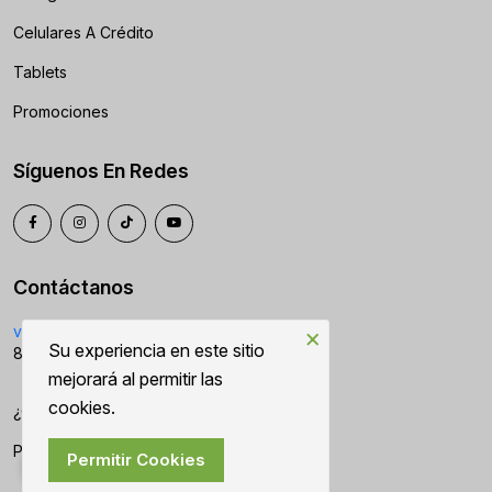
Celulares A Crédito
Tablets
Promociones
Síguenos En Redes
Contáctanos
ventas2@citycell.mx
×
Su experiencia en este sitio
899-963-4727
mejorará al permitir las
cookies.
¿Cómo Puedo Ayudarte?
Políticas
Permitir Cookies